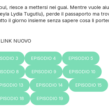
bul, riesce a mettersi nei guai. Mentre vuole ai
yla Lydia Tugutlu), perde il passaporto ma trov
tto il giorno insieme senza sapere cosa li porter
LINK NUOVO
ISODIO 3
EPISODIO 4
EPISODIO 5
ISODIO 8
EPISODIO 9
EPISODIO 10
PISODIO 13
EPISODIO 14
EPISODIO 15
PISODIO 18
EPISODIO 19