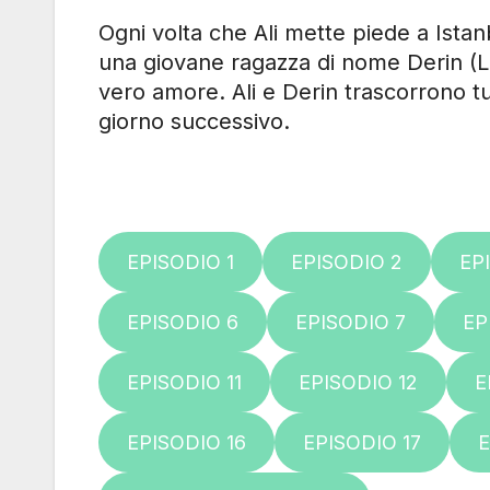
Ogni volta che Ali mette piede a Istan
una giovane ragazza di nome Derin (Le
vero amore. Ali e Derin trascorrono tu
giorno successivo.
EPISODIO 1
EPISODIO 2
EP
EPISODIO 6
EPISODIO 7
EP
EPISODIO 11
EPISODIO 12
E
EPISODIO 16
EPISODIO 17
E