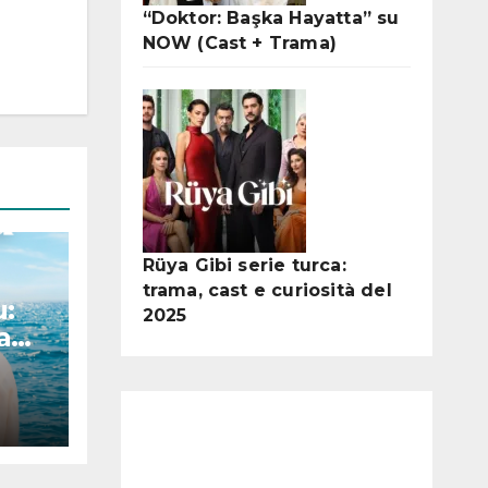
“Doktor: Başka Hayatta” su
NOW (Cast + Trama)
Rüya Gibi serie turca:
trama, cast e curiosità del
:
2025
a
oni