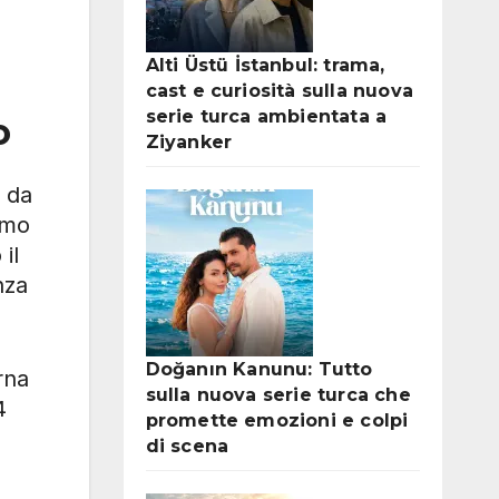
Alti Üstü İstanbul: trama,
cast e curiosità sulla nuova
serie turca ambientata a
o
Ziyanker
a da
omo
il
nza
Doğanın Kanunu: Tutto
rna
sulla nuova serie turca che
4
promette emozioni e colpi
di scena