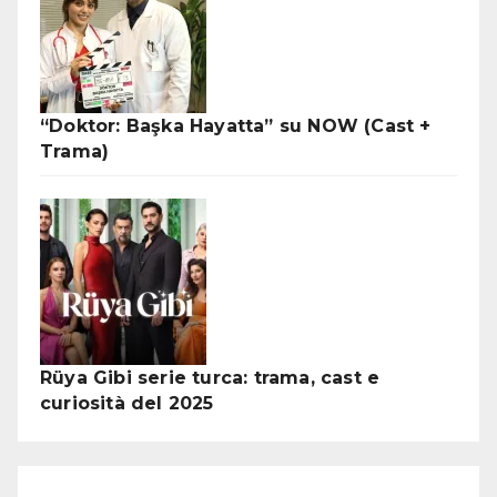
“Doktor: Başka Hayatta” su NOW (Cast +
Trama)
Rüya Gibi serie turca: trama, cast e
curiosità del 2025