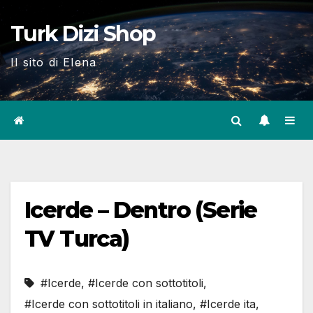
Skip
Turk Dizi Shop
to
content
Il sito di Elena
Icerde – Dentro (Serie
TV Turca)
#Icerde
,
#Icerde con sottotitoli
,
#Icerde con sottotitoli in italiano
,
#Icerde ita
,