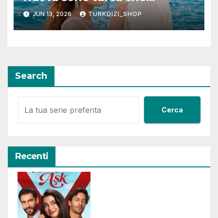
promette emozioni e colpi di
JUN 13, 2026
TURKDIZI_SHOP
scena
Search
Cerca
Recenti