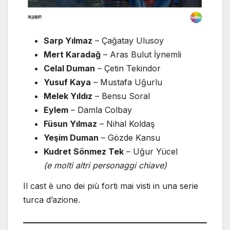
Sarp Yılmaz
– Çağatay Ulusoy
Mert Karadağ
– Aras Bulut İynemli
Celal Duman
– Çetin Tekindor
Yusuf Kaya
– Mustafa Uğurlu
Melek Yıldız
– Bensu Soral
Eylem
– Damla Colbay
Füsun Yılmaz
– Nihal Koldaş
Yeşim Duman
– Gözde Kansu
Kudret Sönmez Tek
– Uğur Yücel
(e molti altri personaggi chiave)
Il cast è uno dei più forti mai visti in una serie
turca d’azione.