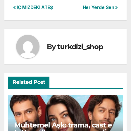
Post
IÇIMIZDEKI ATEŞ
Her Yerde Sen
navigation
By
turkdizi_shop
Related Post
Muhtemel Aşk: trama, cast e