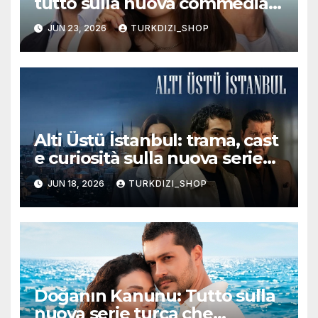
tutto sulla nuova commedia
romantica turca che
JUN 23, 2026
TURKDIZI_SHOP
conquisterà il pubblico
Alti Üstü İstanbul: trama, cast
e curiosità sulla nuova serie
turca ambientata a Ziyanker
JUN 18, 2026
TURKDIZI_SHOP
Doğanın Kanunu: Tutto sulla
nuova serie turca che