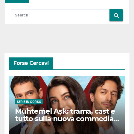
Forse Cercavi
SERIE IN CORSO
Muhtemel Aşk: trama, cast e
tutto sulla nuova commedia
romantica turca che
conquisterà il pubblico