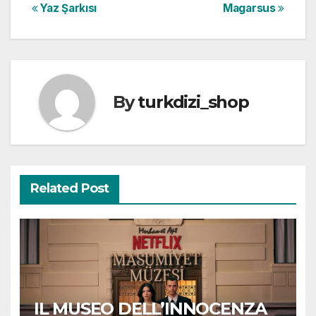
Post
Yaz Şarkısı
Magarsus
navigation
By
turkdizi_shop
Related Post
IL MUSEO DELL’INNOCENZA