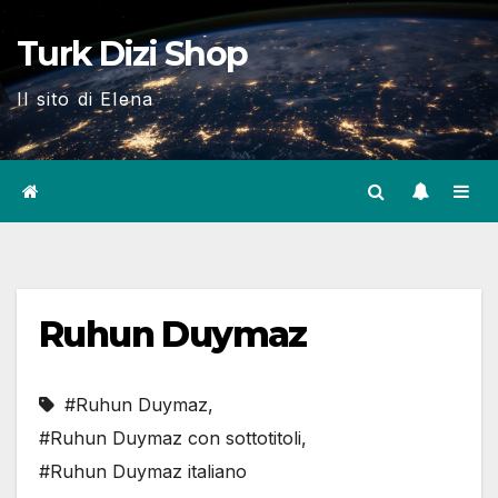
Skip
Turk Dizi Shop
to
content
Il sito di Elena
Ruhun Duymaz
#Ruhun Duymaz
,
#Ruhun Duymaz con sottotitoli
,
#Ruhun Duymaz italiano