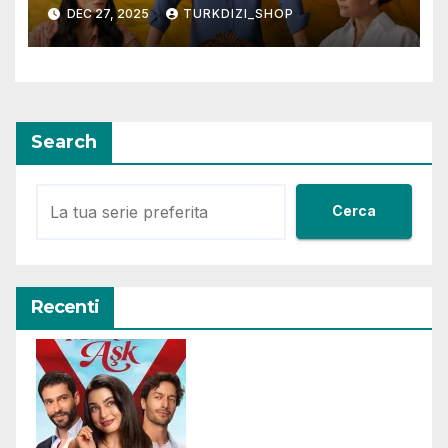
Finale della Serie
DEC 27, 2025
TURKDIZI_SHOP
Search
Cerca
Recenti