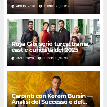
APR 16, 2026
TURKDIZI_SHOP
Rüya Gibi serie turca: trama,
cast e curiosità del 2025
JAN 6, 2026
TURKDIZI_SHOP
Çarpıntı con Kerem Bürsin —
Analisi del Successo e del