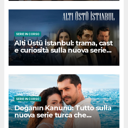
SERIE IN CORSO
Alti Üstü İstanbul: trama, cast
e curiosità sulla nuova serie
turca ambientata a Ziyanker
SERIE IN CORSO
Doğanın Kanunu: Tutto sulla
nuova serie turca che
promette emozioni e colpi di