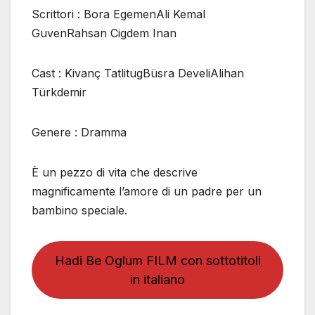
Scrittori : Bora EgemenAli Kemal
GuvenRahsan Cigdem Inan
Cast : Kivanç TatlitugBüsra DeveliAlihan
Türkdemir
Genere : Dramma
È un pezzo di vita che descrive
magnificamente l’amore di un padre per un
bambino speciale.
Hadi Be Oglum FILM con sottotitoli
in italiano