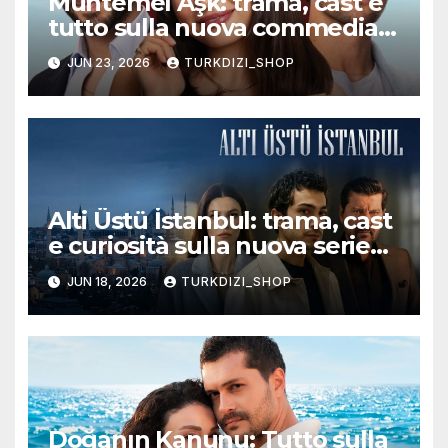
Muhtemel Aşk: trama, cast e
tutto sulla nuova commedia
romantica turca che
JUN 23, 2026
TURKDIZI_SHOP
conquisterà il pubblico
Alti Üstü İstanbul: trama, cast
e curiosità sulla nuova serie
turca ambientata a Ziyanker
JUN 18, 2026
TURKDIZI_SHOP
Doğanın Kanunu: Tutto sulla