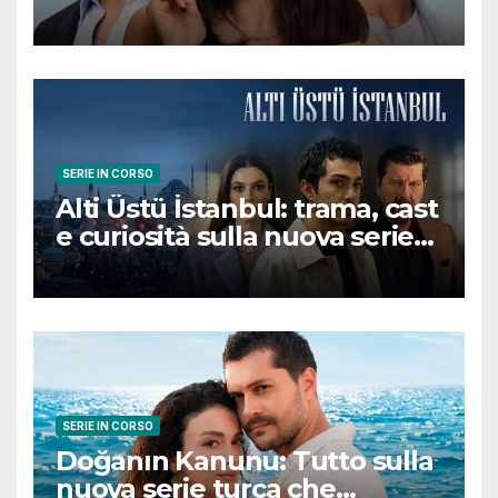
romantica turca che
conquisterà il pubblico
SERIE IN CORSO
Alti Üstü İstanbul: trama, cast
e curiosità sulla nuova serie
turca ambientata a Ziyanker
SERIE IN CORSO
Doğanın Kanunu: Tutto sulla
nuova serie turca che