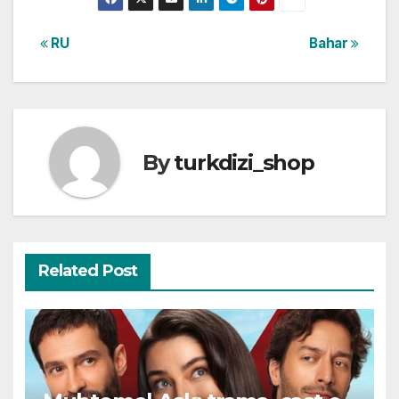
Post
RU
Bahar
navigation
By
turkdizi_shop
Related Post