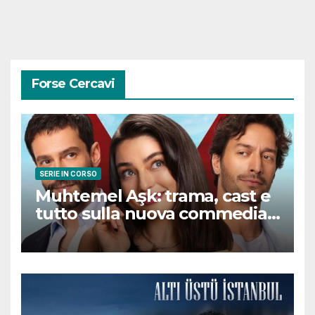
Forse Cercavi
SERIE IN CORSO
Muhtemel Aşk: trama, cast e
tutto sulla nuova commedia
romantica turca che
conquisterà il pubblico