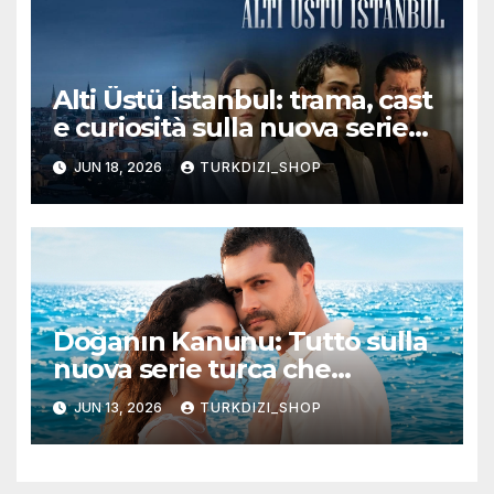
Alti Üstü İstanbul: trama, cast
e curiosità sulla nuova serie
turca ambientata a Ziyanker
JUN 18, 2026
TURKDIZI_SHOP
Doğanın Kanunu: Tutto sulla
nuova serie turca che
promette emozioni e colpi di
JUN 13, 2026
TURKDIZI_SHOP
scena