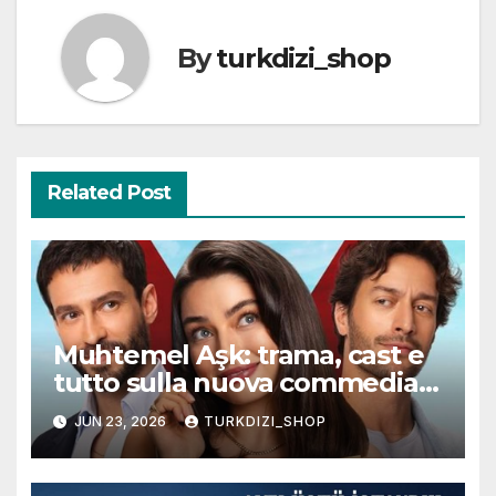
By
turkdizi_shop
Related Post
Muhtemel Aşk: trama, cast e
tutto sulla nuova commedia
romantica turca che
JUN 23, 2026
TURKDIZI_SHOP
conquisterà il pubblico