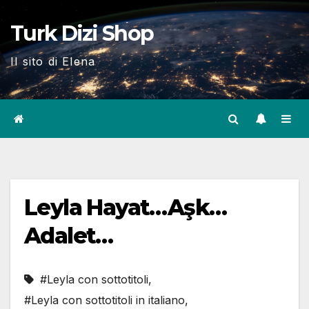
Skip
Turk Dizi Shop
to
content
Il sito di Elena
Leyla Hayat…Aşk…
Adalet…
#Leyla con sottotitoli
,
#Leyla con sottotitoli in italiano
,