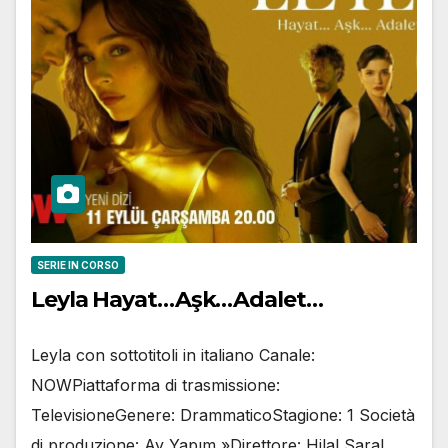
SERIE IN CORSO
Leyla Hayat…Aşk…Adalet…
Leyla con sottotitoli in italiano Canale:
NOWPiattaforma di trasmissione:
TelevisioneGenere: DrammaticoStagione: 1 Società
di produzione: Ay Yapım »Direttore: Hilal Saral