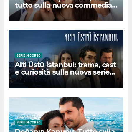
tutto sulla nuova commedia
romantica turca che
conquisterà il pubblico
SERIE IN CORSO
Alti Üstü İstanbul: trama, cast
e curiosità sulla nuova serie
turca ambientata a Ziyanker
SERIE IN CORSO
Doğanın Kanunu: Tutto sulla