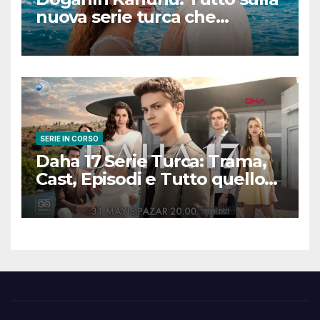
nuova serie turca che
promette emozioni e colpi di
scena
SERIE IN CORSO
Daha 17 Serie Turca: Trama,
Cast, Episodi e Tutto quello
che Devi Sapere