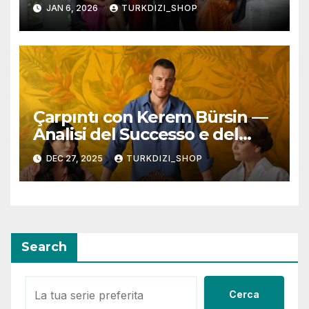
JAN 6, 2026
TURKDIZI_SHOP
Çarpıntı con Kerem Bürsin —
Analisi del Successo e del
Finale della Serie
DEC 27, 2025
TURKDIZI_SHOP
Search
Cerca