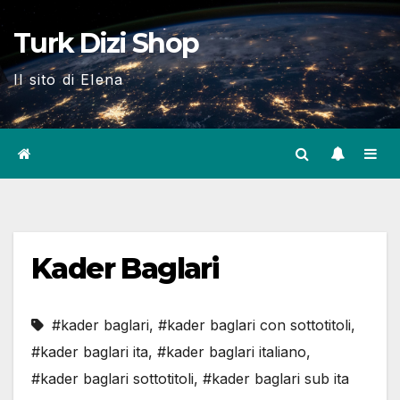
Skip
Turk Dizi Shop
to
content
Il sito di Elena
Kader Baglari
#kader baglari
,
#kader baglari con sottotitoli
,
#kader baglari ita
,
#kader baglari italiano
,
#kader baglari sottotitoli
,
#kader baglari sub ita