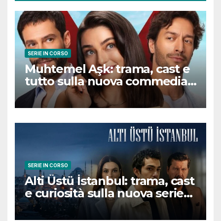
SERIE IN CORSO
Muhtemel Aşk: trama, cast e
tutto sulla nuova commedia
romantica turca che
conquisterà il pubblico
SERIE IN CORSO
Alti Üstü İstanbul: trama, cast
e curiosità sulla nuova serie
turca ambientata a Ziyanker