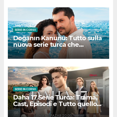
SERIE IN CORSO
Doğanın Kanunu: Tutto sulla
nuova serie turca che
promette emozioni e colpi di
scena
SERIE IN CORSO
Daha 17 Serie Turca: Trama,
Cast, Episodi e Tutto quello
che Devi Sapere