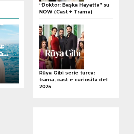
“Doktor: Başka Hayatta” su
NOW (Cast + Trama)
:
a
oni
Rüya Gibi serie turca:
trama, cast e curiosità del
2025