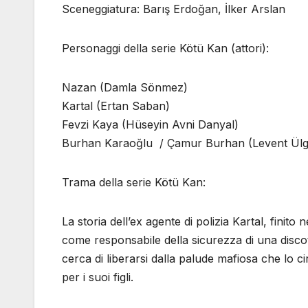
Sceneggiatura: Barış Erdoğan, İlker Arslan
Personaggi della serie Kötü Kan (attori):
Nazan (Damla Sönmez)
Kartal (Ertan Saban)
Fevzi Kaya (Hüseyin Avni Danyal)
Burhan Karaoğlu / Çamur Burhan (Levent Ül
Trama della serie Kötü Kan:
La storia dell’ex agente di polizia Kartal, fini
come responsabile della sicurezza di una discot
cerca di liberarsi dalla palude mafiosa che lo 
per i suoi figli.