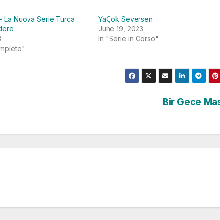
– La Nuova Serie Turca
YaÇok Seversen
dere
June 19, 2023
3
In "Serie in Corso"
omplete"
Bir Gece Mas