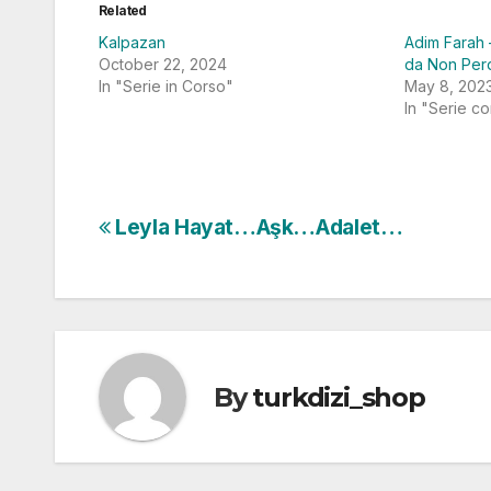
Related
Kalpazan
Adim Farah 
October 22, 2024
da Non Per
In "Serie in Corso"
May 8, 202
In "Serie c
Post
Leyla Hayat…Aşk…Adalet…
navigation
By
turkdizi_shop