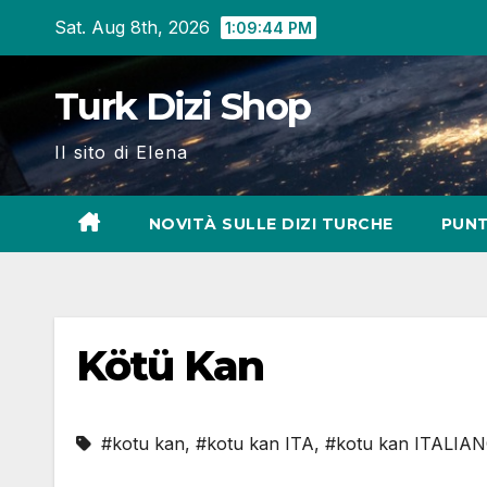
Skip
Sat. Aug 8th, 2026
1:09:46 PM
to
content
Turk Dizi Shop
Il sito di Elena
NOVITÀ SULLE DIZI TURCHE
PUNT
Kötü Kan
#kotu kan
,
#kotu kan ITA
,
#kotu kan ITALIA