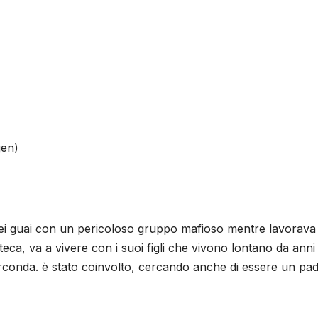
gen)
to nei guai con un pericoloso gruppo mafioso mentre lavorava
eca, va a vivere con i suoi figli che vivono lontano da anni
circonda. è stato coinvolto, cercando anche di essere un pa