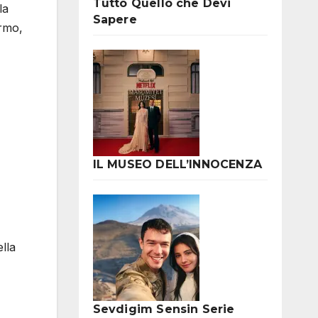
Tutto Quello che Devi
la
Sapere
ermo,
IL MUSEO DELL’INNOCENZA
lla
Sevdigim Sensin Serie