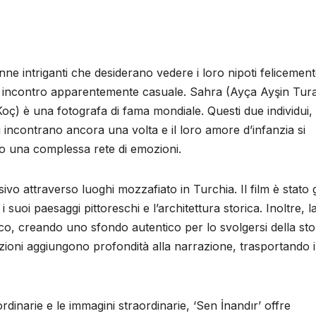
onne intriganti che desiderano vedere i loro nipoti felicemen
o un incontro apparentemente casuale. Sahra (Ayça Ayşin Tur
oç) è una fotografa di fama mondiale. Questi due individui,
incontrano ancora una volta e il loro amore d’infanzia si
do una complessa rete di emozioni.
isivo attraverso luoghi mozzafiato in Turchia. Il film è stato 
 suoi paesaggi pittoreschi e l’architettura storica. Inoltre, la
ico, creando uno sfondo autentico per lo svolgersi della stor
azioni aggiungono profondità alla narrazione, trasportando i
dinarie e le immagini straordinarie, ‘Sen İnandır’ offre