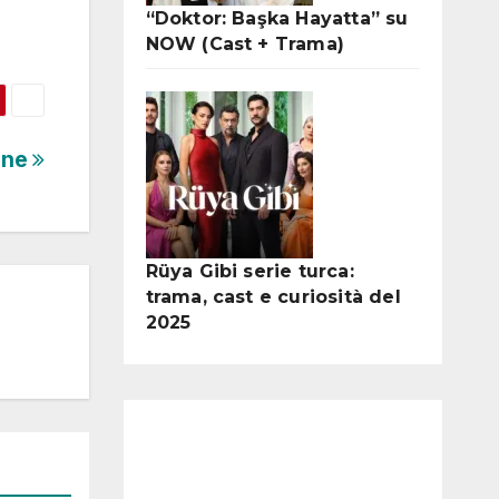
“Doktor: Başka Hayatta” su
NOW (Cast + Trama)
nne
Rüya Gibi serie turca:
trama, cast e curiosità del
2025