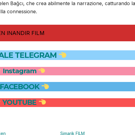
 Selen Bağcı, che crea abilmente la narrazione, catturando l
ella connessione.
EN INANDIR FILM
ALE TELEGRAM
Instagram
FACEBOOK
YOUTUBE
Sen
Simarik FILM