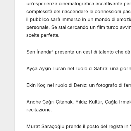
un’esperienza cinematografica accattivante per gl
complessità del riaccendere le connessioni pass
il pubblico sarà immerso in un mondo di emozion
personale. Se stai cercando un film turco avvin
scelta perfetta.
Sen İnandır’ presenta un cast di talento che dà 
Ayça Ayşin Turan nel ruolo di Sahra: una giorna
Ekin Koç nel ruolo di Deniz: un fotografo di fam
Anche Çağrı Çıtanak, Yıldız Kültür, Çağla Irmak
recitazione.
Murat Saraçoğlu prende il posto del regista in ‘