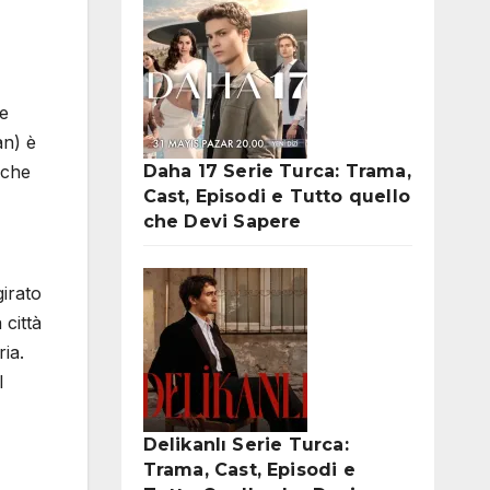
te
an) è
Daha 17 Serie Turca: Trama,
 che
Cast, Episodi e Tutto quello
che Devi Sapere
girato
 città
ia.
l
Delikanlı Serie Turca:
Trama, Cast, Episodi e