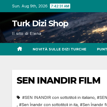
Skip
Sun. Aug 9th, 2026
7:42:32 AM
to
content
Turk Dizi Shop
Il sito di Elena
NOVITÀ SULLE DIZI TURCHE
PUNT
SEN INANDIR FILM
#SEN INANDIR con sottotitoli in italiano
,
#SEN
,
#Sen İnandır con sottotitoli in ita
,
#Sen İnandır f