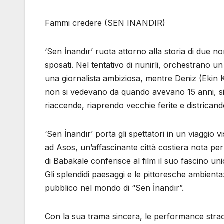
Fammi credere (SEN INANDIR)
‘Sen İnandır’ ruota attorno alla storia di due n
sposati. Nel tentativo di riunirli, orchestran
una giornalista ambiziosa, mentre Deniz (Ekin K
non si vedevano da quando avevano 15 anni, si 
riaccende, riaprendo vecchie ferite e districan
‘Sen İnandır’ porta gli spettatori in un viaggio v
ad Asos, un’affascinante città costiera nota per i
di Babakale conferisce al film il suo fascino un
Gli splendidi paesaggi e le pittoresche ambient
pubblico nel mondo di “Sen İnandır”.
Con la sua trama sincera, le performance straor