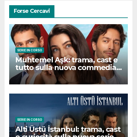
Forse Cercavi
SERIE IN CORSO
Muhtemel Aşk: trama, cast e
tutto sulla nuova commedia
romantica turca che
conquisterà il pubblico
SERIE IN CORSO
Alti Üstü İstanbul: trama, cast
e curiosità sulla nuova serie