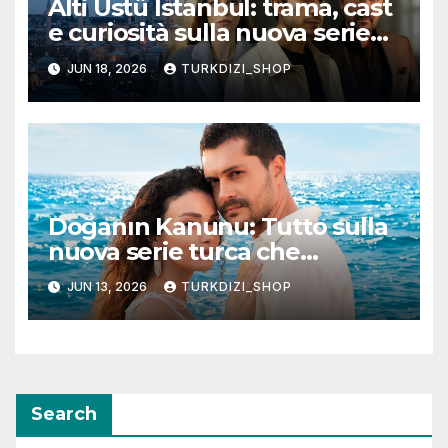
Alti Üstü İstanbul: trama, cast
e curiosità sulla nuova serie
turca ambientata a Ziyanker
JUN 18, 2026
TURKDIZI_SHOP
Doğanın Kanunu: Tutto sulla
nuova serie turca che
promette emozioni e colpi di
JUN 13, 2026
TURKDIZI_SHOP
scena
Search