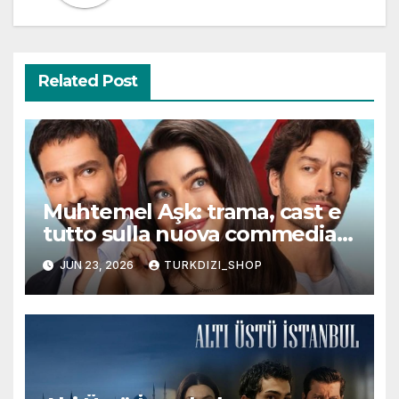
Related Post
Muhtemel Aşk: trama, cast e
tutto sulla nuova commedia
romantica turca che
JUN 23, 2026
TURKDIZI_SHOP
conquisterà il pubblico