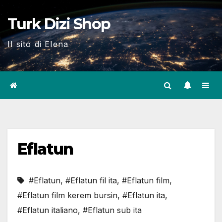
Skip
Turk Dizi Shop
to
content
Il sito di Elena
Eflatun
#Eflatun
,
#Eflatun fil ita
,
#Eflatun film
,
#Eflatun film kerem bursin
,
#Eflatun ita
,
#Eflatun italiano
,
#Eflatun sub ita