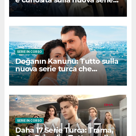
turca ambientata a Ziyanker
SERIE IN CORSO
Doğanın Kanunu: Tutto sulla
nuova serie turca che
promette emozioni e colpi di
scena
SERIE IN CORSO
Daha 17 Serie Turca: Trama,