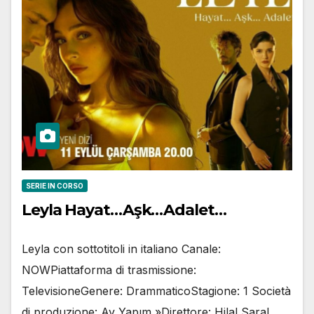
SERIE IN CORSO
Leyla Hayat…Aşk…Adalet…
Leyla con sottotitoli in italiano Canale:
NOWPiattaforma di trasmissione:
TelevisioneGenere: DrammaticoStagione: 1 Società
di produzione: Ay Yapım »Direttore: Hilal Saral