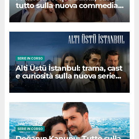
tutto sulla nuova commedia
romantica turca che
conquisterà il pubblico
SERIE IN CORSO
Alti Üstü İstanbul: trama, cast
e curiosità sulla nuova serie
turca ambientata a Ziyanker
SERIE IN CORSO
Doğanın Kanunu: Tutto sulla