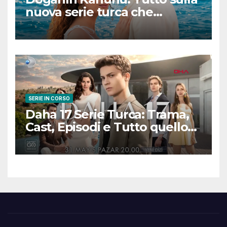
nuova serie turca che
promette emozioni e colpi di
scena
SERIE IN CORSO
Daha 17 Serie Turca: Trama,
Cast, Episodi e Tutto quello
che Devi Sapere