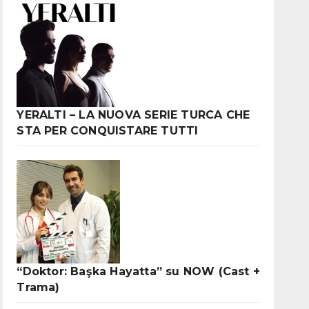
YERALTI – LA NUOVA SERIE TURCA CHE
STA PER CONQUISTARE TUTTI
“Doktor: Başka Hayatta” su NOW (Cast +
Trama)