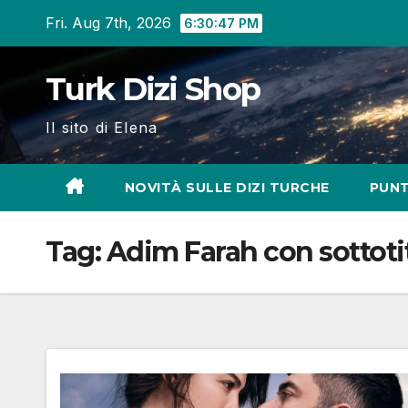
Skip
Fri. Aug 7th, 2026
6:30:48 PM
to
content
Turk Dizi Shop
Il sito di Elena
NOVITÀ SULLE DIZI TURCHE
PUNT
Tag:
Adim Farah con sottotito