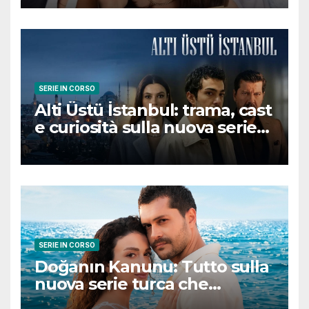
conquisterà il pubblico
SERIE IN CORSO
Alti Üstü İstanbul: trama, cast
e curiosità sulla nuova serie
turca ambientata a Ziyanker
SERIE IN CORSO
Doğanın Kanunu: Tutto sulla
nuova serie turca che
promette emozioni e colpi di