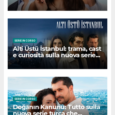
romantica turca che
conquisterà il pubblico
SERIE IN CORSO
Alti Üstü İstanbul: trama, cast
e curiosità sulla nuova serie
turca ambientata a Ziyanker
SERIE IN CORSO
Doğanın Kanunu: Tutto sulla
nuova serie turca che