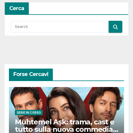
Cerca
Forse Cercavi
SERIE IN CORSO
Muhtemel Aşk: trama, cast e
tutto sulla nuova commedia