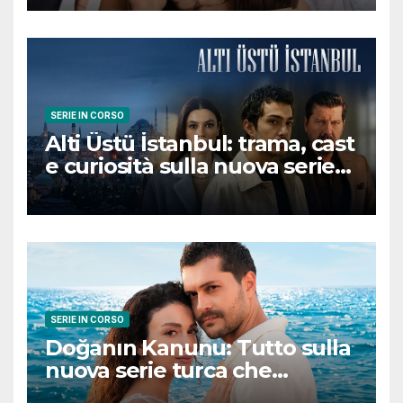
conquisterà il pubblico
SERIE IN CORSO
Alti Üstü İstanbul: trama, cast
e curiosità sulla nuova serie
turca ambientata a Ziyanker
SERIE IN CORSO
Doğanın Kanunu: Tutto sulla
nuova serie turca che
promette emozioni e colpi di