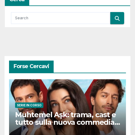
Forse Cercavi
SERIE IN CORSO
Muhtemel Aşk: trama, cast e
tutto sulla nuova commedia
romantica turca che