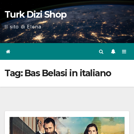
Skip
Turk Dizi Shop
to
content
Il sito di Elena
Tag:
Bas Belasi in italiano