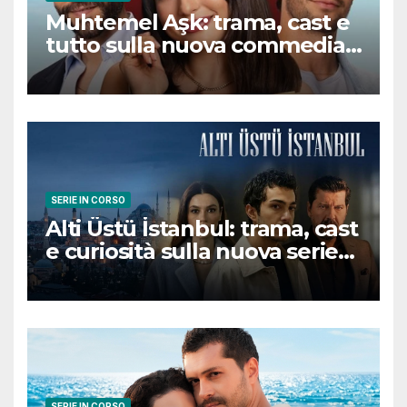
Muhtemel Aşk: trama, cast e
tutto sulla nuova commedia
romantica turca che
conquisterà il pubblico
SERIE IN CORSO
Alti Üstü İstanbul: trama, cast
e curiosità sulla nuova serie
turca ambientata a Ziyanker
SERIE IN CORSO