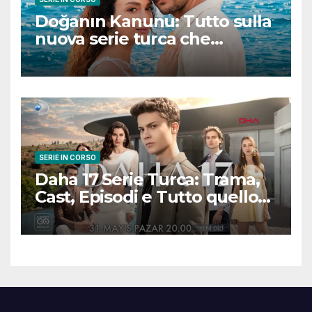
Doğanın Kanunu: Tutto sulla
nuova serie turca che
promette emozioni e colpi di
scena
SERIE IN CORSO
Daha 17 Serie Turca: Trama,
Cast, Episodi e Tutto quello
che Devi Sapere