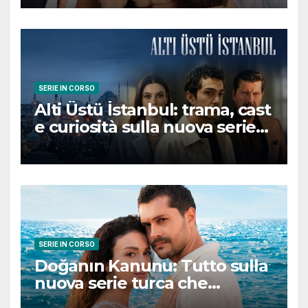
conquisterà il pubblico
SERIE IN CORSO
Alti Üstü İstanbul: trama, cast
e curiosità sulla nuova serie
turca ambientata a Ziyanker
SERIE IN CORSO
Doğanın Kanunu: Tutto sulla
nuova serie turca che
promette emozioni e colpi di