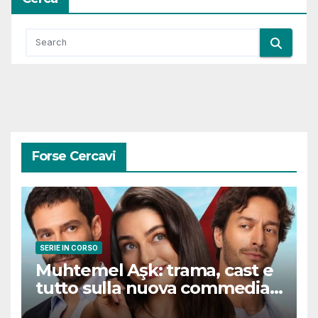
Forse Cercavi
SERIE IN CORSO
Muhtemel Aşk: trama, cast e
tutto sulla nuova commedia
romantica turca che