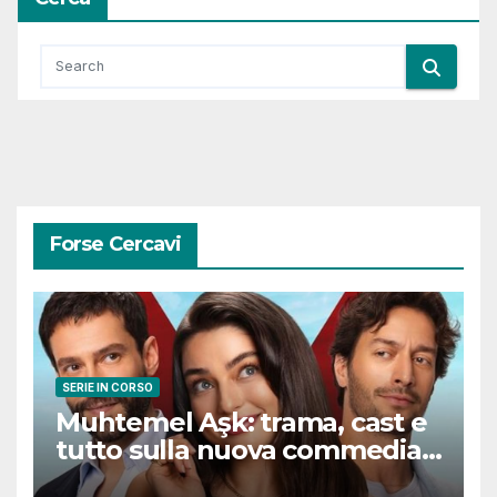
Forse Cercavi
SERIE IN CORSO
Muhtemel Aşk: trama, cast e
tutto sulla nuova commedia
romantica turca che