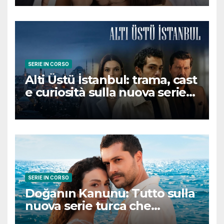
conquisterà il pubblico
SERIE IN CORSO
Alti Üstü İstanbul: trama, cast
e curiosità sulla nuova serie
turca ambientata a Ziyanker
SERIE IN CORSO
Doğanın Kanunu: Tutto sulla
nuova serie turca che
promette emozioni e colpi di