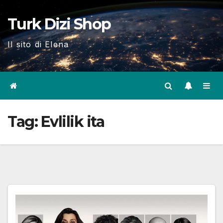
Skip
Turk Dizi Shop
to
content
Il sito di Elena
Tag:
Evlilik ita