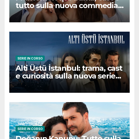
tutto sulla nuova commedia
romantica turca che
conquisterà il pubblico
SERIE IN CORSO
Alti Üstü İstanbul: trama, cast
e curiosità sulla nuova serie
turca ambientata a Ziyanker
SERIE IN CORSO
Doğanın Kanunu: Tutto sulla