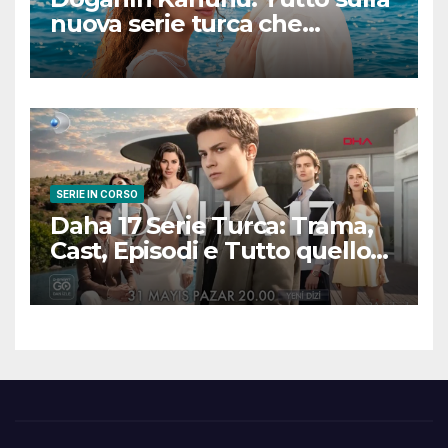
nuova serie turca che
promette emozioni e colpi di
scena
SERIE IN CORSO
Daha 17 Serie Turca: Trama,
Cast, Episodi e Tutto quello
che Devi Sapere