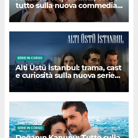
tutto sulla nuova commedia
romantica turca che
conquisterà il pubblico
SERIE IN CORSO
Alti Üstü İstanbul: trama, cast
e curiosità sulla nuova serie
turca ambientata a Ziyanker
SERIE IN CORSO
Doğanın Kanunu: Tutto sulla