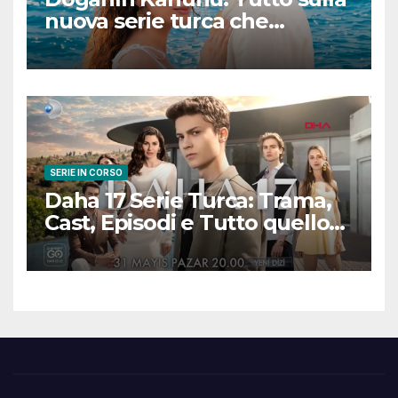
nuova serie turca che
promette emozioni e colpi di
scena
SERIE IN CORSO
Daha 17 Serie Turca: Trama,
Cast, Episodi e Tutto quello
che Devi Sapere