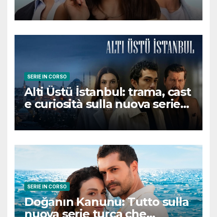
romantica turca che
conquisterà il pubblico
SERIE IN CORSO
Alti Üstü İstanbul: trama, cast
e curiosità sulla nuova serie
turca ambientata a Ziyanker
SERIE IN CORSO
Doğanın Kanunu: Tutto sulla
nuova serie turca che