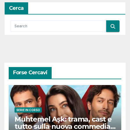
Cerca
Forse Cercavi
SERIE IN CORSO
Muhtemel Aşk: trama, cast e
tutto sulla nuova commedia