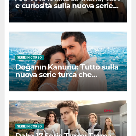
e curiosità sulla nuova serie
turca ambientata a Ziyanker
SERIE IN CORSO
Doğanın Kanunu: Tutto sulla
nuova serie turca che
promette emozioni e colpi di
scena
SERIE IN CORSO
Daha 17 Serie Turca: Trama,