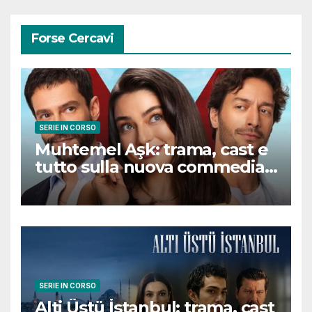
Forse Cercavi
SERIE IN CORSO
Muhtemel Aşk: trama, cast e
tutto sulla nuova commedia
romantica turca che
conquisterà il pubblico
SERIE IN CORSO
Alti Üstü İstanbul: trama, cast