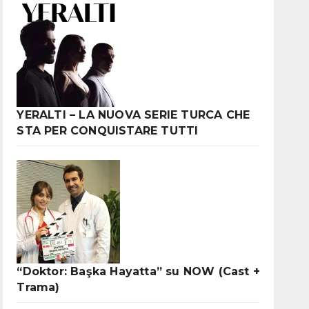
YERALTI – LA NUOVA SERIE TURCA CHE
STA PER CONQUISTARE TUTTI
“Doktor: Başka Hayatta” su NOW (Cast +
Trama)