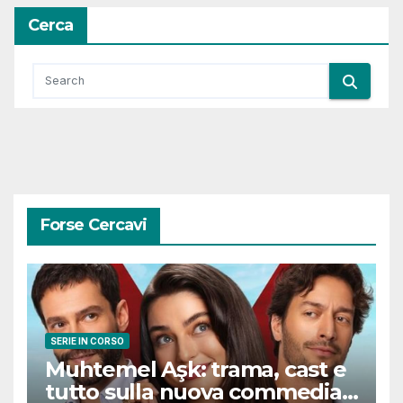
Cerca
Forse Cercavi
SERIE IN CORSO
Muhtemel Aşk: trama, cast e
tutto sulla nuova commedia