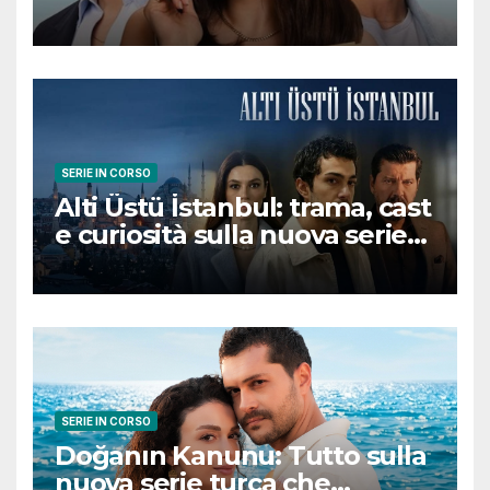
romantica turca che
conquisterà il pubblico
SERIE IN CORSO
Alti Üstü İstanbul: trama, cast
e curiosità sulla nuova serie
turca ambientata a Ziyanker
SERIE IN CORSO
Doğanın Kanunu: Tutto sulla
nuova serie turca che