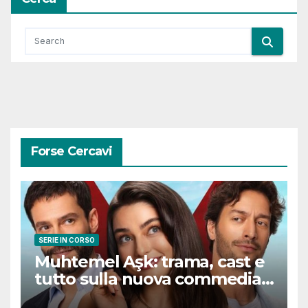
Forse Cercavi
SERIE IN CORSO
Muhtemel Aşk: trama, cast e
tutto sulla nuova commedia
romantica turca che