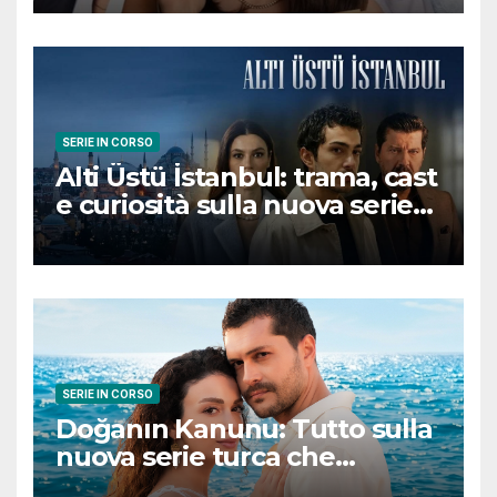
conquisterà il pubblico
SERIE IN CORSO
Alti Üstü İstanbul: trama, cast
e curiosità sulla nuova serie
turca ambientata a Ziyanker
SERIE IN CORSO
Doğanın Kanunu: Tutto sulla
nuova serie turca che
promette emozioni e colpi di