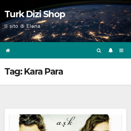
Skip
Turk Dizi Shop
to
content
Il sito di Elena
Tag:
Kara Para