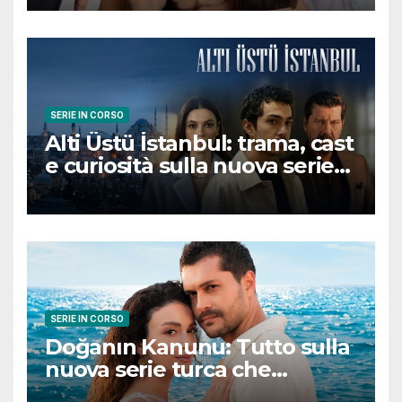
conquisterà il pubblico
SERIE IN CORSO
Alti Üstü İstanbul: trama, cast
e curiosità sulla nuova serie
turca ambientata a Ziyanker
SERIE IN CORSO
Doğanın Kanunu: Tutto sulla
nuova serie turca che
promette emozioni e colpi di