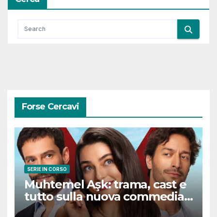
Forse Cercavi
SERIE IN CORSO
Muhtemel Aşk: trama, cast e
tutto sulla nuova commedia
romantica turca che