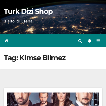
Skip
Turk Dizi Shop
to
content
Il sito di Elena
Tag:
Kimse Bilmez