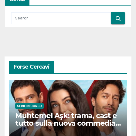
Forse Cercavi
SERIE IN CORSO
Muhtemel Aşk: trama, cast e
tutto sulla nuova commedia
romantica turca che