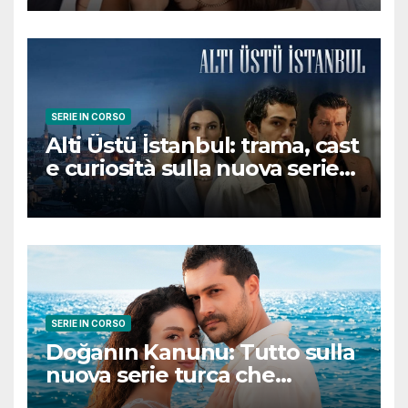
conquisterà il pubblico
SERIE IN CORSO
Alti Üstü İstanbul: trama, cast
e curiosità sulla nuova serie
turca ambientata a Ziyanker
SERIE IN CORSO
Doğanın Kanunu: Tutto sulla
nuova serie turca che
promette emozioni e colpi di