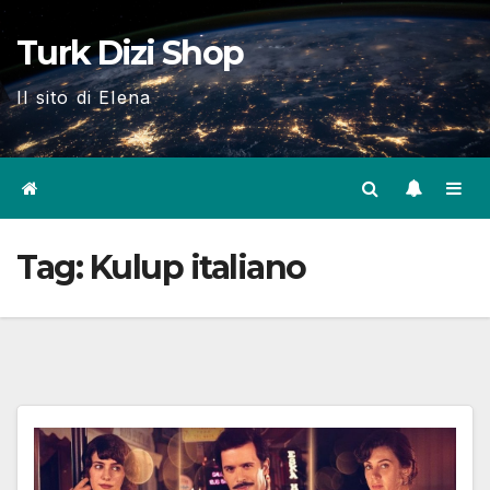
Skip
Turk Dizi Shop
to
content
Il sito di Elena
Tag:
Kulup italiano