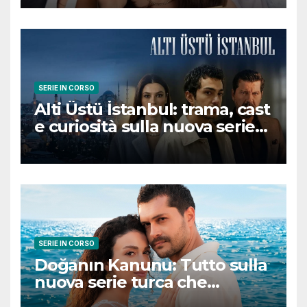
conquisterà il pubblico
SERIE IN CORSO
Alti Üstü İstanbul: trama, cast
e curiosità sulla nuova serie
turca ambientata a Ziyanker
SERIE IN CORSO
Doğanın Kanunu: Tutto sulla
nuova serie turca che
promette emozioni e colpi di