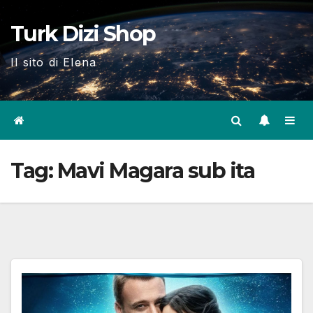
Skip
Turk Dizi Shop
to
content
Il sito di Elena
Tag:
Mavi Magara sub ita