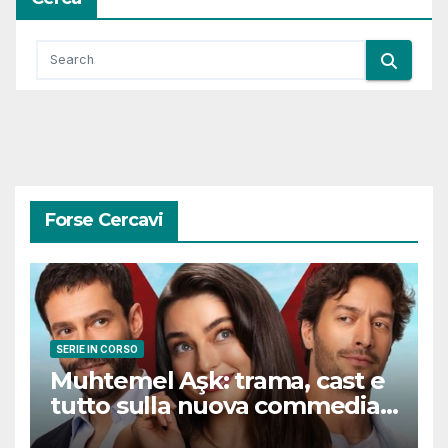
Forse Cercavi
SERIE IN CORSO
Muhtemel Aşk: trama, cast e
tutto sulla nuova commedia
romantica turca che