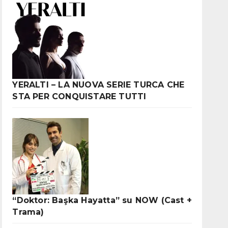
YERALTI – LA NUOVA SERIE TURCA CHE
STA PER CONQUISTARE TUTTI
“Doktor: Başka Hayatta” su NOW (Cast +
Trama)