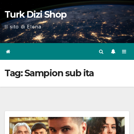
Skip
Turk Dizi Shop
to
content
Il sito di Elena
Tag:
Sampion sub ita