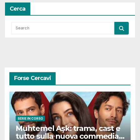
Cerca
Forse Cercavi
SERIE IN CORSO
Muhtemel Aşk: trama, cast e
tutto sulla nuova commedia