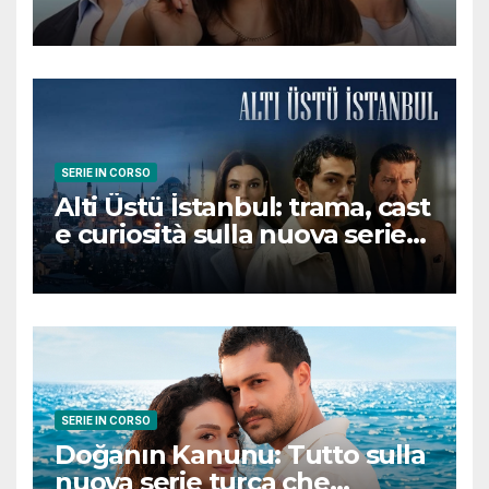
romantica turca che
conquisterà il pubblico
SERIE IN CORSO
Alti Üstü İstanbul: trama, cast
e curiosità sulla nuova serie
turca ambientata a Ziyanker
SERIE IN CORSO
Doğanın Kanunu: Tutto sulla
nuova serie turca che