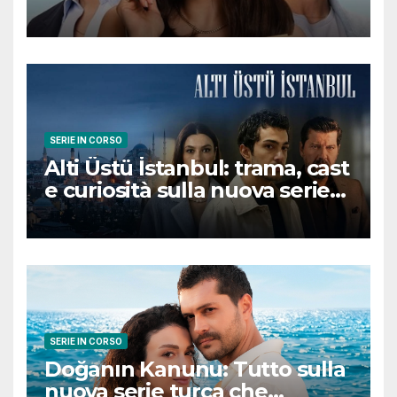
romantica turca che
conquisterà il pubblico
SERIE IN CORSO
Alti Üstü İstanbul: trama, cast
e curiosità sulla nuova serie
turca ambientata a Ziyanker
SERIE IN CORSO
Doğanın Kanunu: Tutto sulla
nuova serie turca che