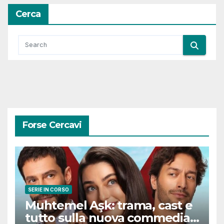
Cerca
Forse Cercavi
SERIE IN CORSO
Muhtemel Aşk: trama, cast e
tutto sulla nuova commedia