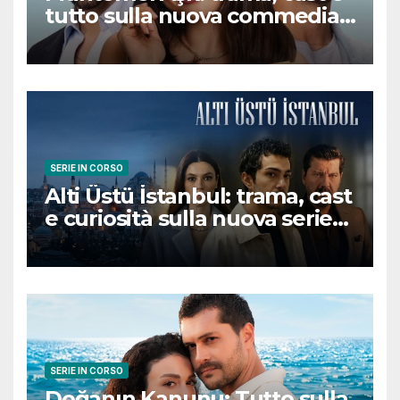
tutto sulla nuova commedia
romantica turca che
conquisterà il pubblico
SERIE IN CORSO
Alti Üstü İstanbul: trama, cast
e curiosità sulla nuova serie
turca ambientata a Ziyanker
SERIE IN CORSO
Doğanın Kanunu: Tutto sulla