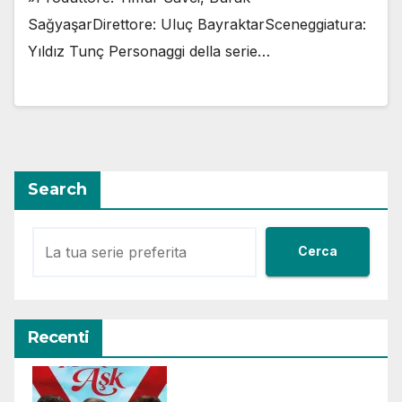
SağyaşarDirettore: Uluç BayraktarSceneggiatura:
Yıldız Tunç Personaggi della serie…
Search
Cerca
Recenti