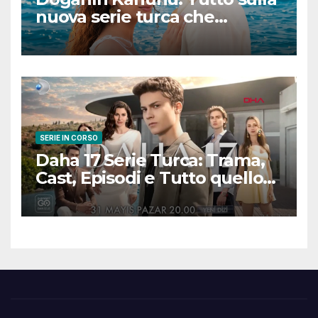
nuova serie turca che
promette emozioni e colpi di
scena
SERIE IN CORSO
Daha 17 Serie Turca: Trama,
Cast, Episodi e Tutto quello
che Devi Sapere