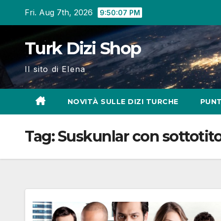
Skip
Fri. Aug 7th, 2026
9:50:08 PM
to
content
Turk Dizi Shop
Il sito di Elena
NOVITÀ SULLE DIZI TURCHE
PUNT
Tag:
Suskunlar con sottotito