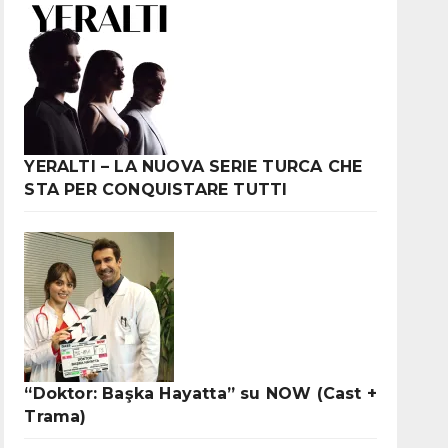
YERALTI – LA NUOVA SERIE TURCA CHE
STA PER CONQUISTARE TUTTI
“Doktor: Başka Hayatta” su NOW (Cast +
Trama)