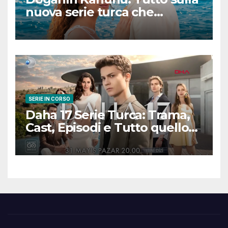
nuova serie turca che
promette emozioni e colpi di
scena
SERIE IN CORSO
Daha 17 Serie Turca: Trama,
Cast, Episodi e Tutto quello
che Devi Sapere