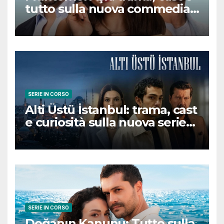
tutto sulla nuova commedia
romantica turca che
conquisterà il pubblico
SERIE IN CORSO
Alti Üstü İstanbul: trama, cast
e curiosità sulla nuova serie
turca ambientata a Ziyanker
SERIE IN CORSO
Doğanın Kanunu: Tutto sulla