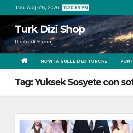
Skip
Thu. Aug 6th, 2026
11:21:00 PM
to
content
Turk Dizi Shop
Il sito di Elena
NOVITÀ SULLE DIZI TURCHE
PUNT
Tag:
Yuksek Sosyete con sotto