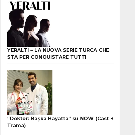
YERALTI – LA NUOVA SERIE TURCA CHE
STA PER CONQUISTARE TUTTI
“Doktor: Başka Hayatta” su NOW (Cast +
Trama)